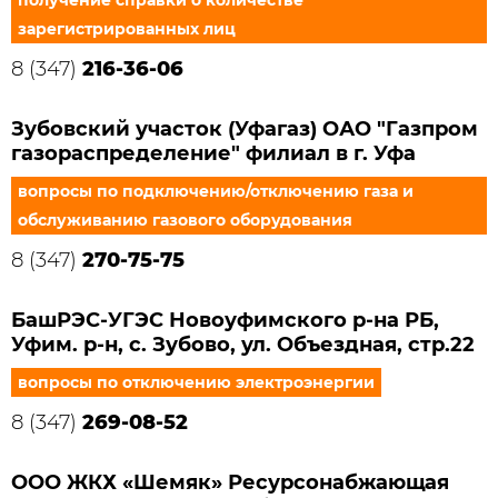
получение справки о количестве
зарегистрированных лиц
8 (347)
216-36-06
Зубовский участок (Уфагаз) ОАО "Газпром
газораспределение" филиал в г. Уфа
вопросы по подключению/отключению газа и
обслуживанию газового оборудования
8 (347)
270-75-75
БашРЭС-УГЭС Новоуфимского р-на РБ,
Уфим. р-н, с. Зубово, ул. Объездная, стр.22
вопросы по отключению электроэнергии
8 (347)
269-08-52
ООО ЖКХ «Шемяк» Ресурсонабжающая