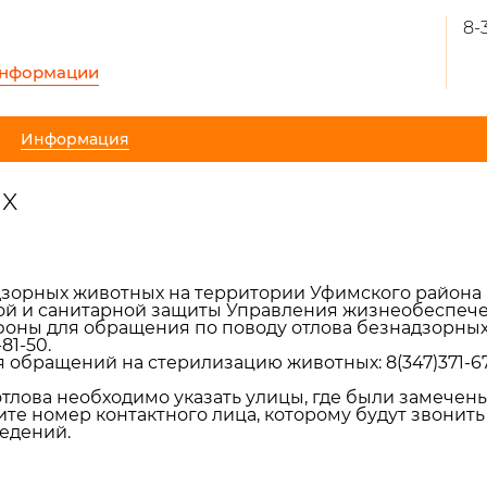
8-
информации
Информация
х
дзорных животных на территории Уфимского района
ой и санитарной защиты Управления жизнеобеспеч
фоны для обращения по поводу отлова безнадзорных ж
-81-50.
я обращений на стерилизацию животных:
8(347)371-6
тлова необходимо указать улицы, где были замечен
те номер контактного лица, которому будут звонить 
едений.