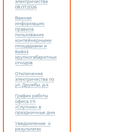
электричества
08.07.2026
Важная
информация:
правила
пользования
контейнерными
площадками и
вывоз
крупногабаритных
отходов
Отключение
электричества по
ул. Дружбы. д.4
График работы
офиса УК
«Спутник» в
праздничные дни
Уведомление о
результатах