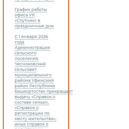
График работы
офиса УК
«Спутник» в
праздничные дни
С 1 января 2026
года
Администрация
сельского
поселения
Чесноковский
сельсовет
муниципального
района Уфимский
район Республики
Башкортостан прекращает
выдачу «Справок о
составе семьи»,
«Справок о
регистрации по
месту жительства»,
иных справок о