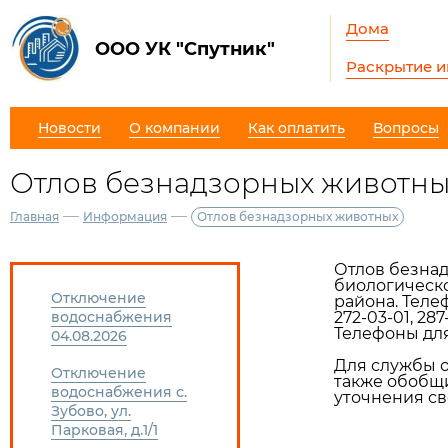
Дома
ООО УК "Спутник"
Раскрытие 
Новости
О компании
Как оплатить
Вопросы
Отлов безнадзорных животны
—
—
Главная
Информация
Отлов безнадзорных животных
Отлов безна
биологическ
Отключение
района. Теле
водоснабжения
272-03-01, 287
Телефоны дл
04.08.2026
Для службы о
Отключение
также обобщи
водоснабжения с.
уточнения св
Зубово, ул.
Парковая, д.1/1