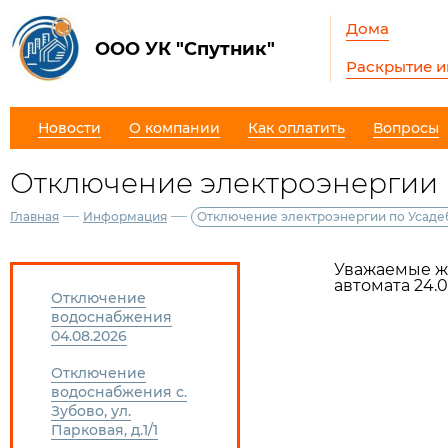
Дома
ООО УК "Спутник"
Раскрытие 
Новости
О компании
Как оплатить
Вопросы
Отключение электроэнергии п
—
—
Главная
Информация
Отключение электроэнергии по Усадеб
Уважаемые жит
автомата 24.0
Отключение
водоснабжения
04.08.2026
Отключение
водоснабжения с.
Зубово, ул.
Парковая, д.1/1