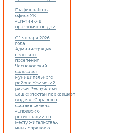
График работы
офиса УК
«Спутник» в
праздничные дни
С 1 января 2026
года
Администрация
сельского
поселения
Чесноковский
сельсовет
муниципального
района Уфимский
район Республики
Башкортостан прекращает
выдачу «Справок о
составе семьи»,
«Справок о
регистрации по
месту жительства»,
иных справок о