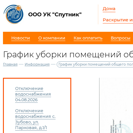
Дома
ООО УК "Спутник"
Раскрытие 
Новости
О компании
Как оплатить
Вопросы
График уборки помещений общ
—
—
Главная
Информация
График уборки помещений общего поль
Отключение
водоснабжения
04.08.2026
Отключение
водоснабжения с.
Зубово, ул.
Парковая, д.1/1