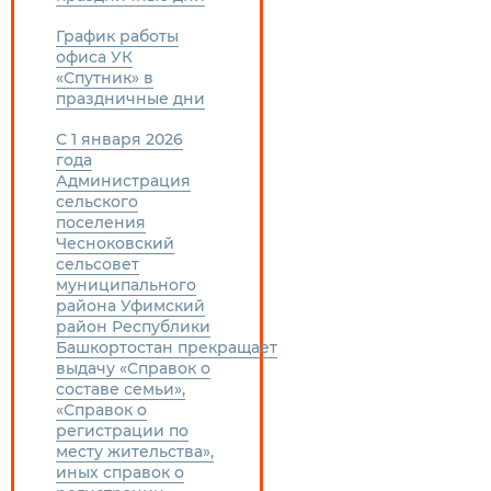
График работы
офиса УК
«Спутник» в
праздничные дни
С 1 января 2026
года
Администрация
сельского
поселения
Чесноковский
сельсовет
муниципального
района Уфимский
район Республики
Башкортостан прекращает
выдачу «Справок о
составе семьи»,
«Справок о
регистрации по
месту жительства»,
иных справок о