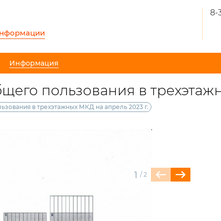
8-
информации
Информация
его пользования в трехэтажны
зования в трехэтажных МКД на апрель 2023 г.
1
/
2