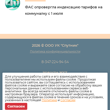
ФАС опровергла индексацию тарифов на
коммуналку с 1 июля
2026 © ООО УК "Спутник"
Политика конфиденциальности
8-347-224-94-54
Новости ЖКХ
Для улучшения работы сайта и его взаимодействия с
Новости компании
пользователями мы используем файлы cookie. Продолжая
пользоваться сайтом, вы соглашаетесь с использованием
Как оплатить
файлов cookie и выражаете своё согласие на обработку ваших
персональных данных с использованием сервиса веб-
Дома
аналитики. Вы всегда можете отключить файлы cookie в
настройках браузера. Оператор использует информацию,
Раскрытие информации
содержащуюся в файлах cookie в течение сроков и на условиях,
указанных в настоящей
Политике
и
Согласии
Вопросы
Согласен