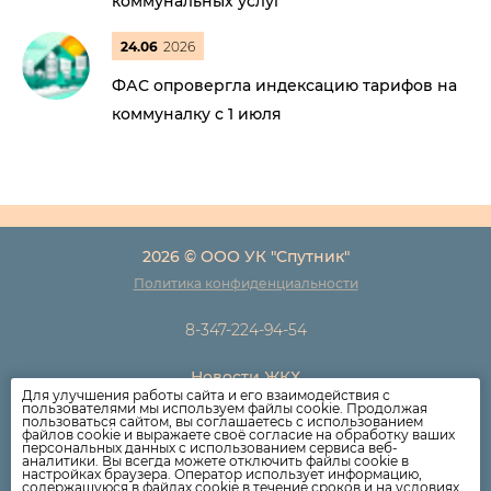
коммунальных услуг
24.06
2026
ФАС опровергла индексацию тарифов на
коммуналку с 1 июля
2026 © ООО УК "Спутник"
Политика конфиденциальности
8-347-224-94-54
Новости ЖКХ
Для улучшения работы сайта и его взаимодействия с
Новости компании
пользователями мы используем файлы cookie. Продолжая
пользоваться сайтом, вы соглашаетесь с использованием
Как оплатить
файлов cookie и выражаете своё согласие на обработку ваших
персональных данных с использованием сервиса веб-
Дома
аналитики. Вы всегда можете отключить файлы cookie в
настройках браузера. Оператор использует информацию,
Раскрытие информации
содержащуюся в файлах cookie в течение сроков и на условиях,