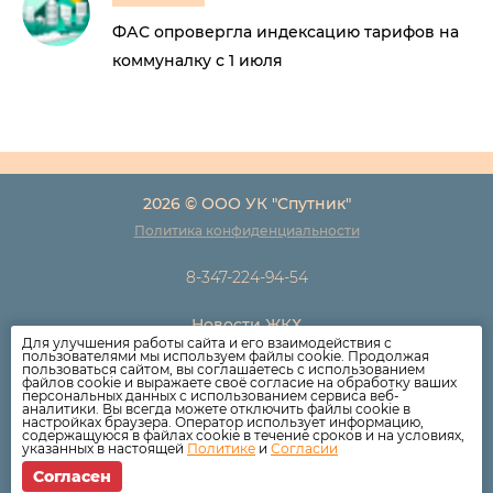
ФАС опровергла индексацию тарифов на
коммуналку с 1 июля
2026 © ООО УК "Спутник"
Политика конфиденциальности
8-347-224-94-54
Новости ЖКХ
Для улучшения работы сайта и его взаимодействия с
Новости компании
пользователями мы используем файлы cookie. Продолжая
пользоваться сайтом, вы соглашаетесь с использованием
Как оплатить
файлов cookie и выражаете своё согласие на обработку ваших
персональных данных с использованием сервиса веб-
Дома
аналитики. Вы всегда можете отключить файлы cookie в
настройках браузера. Оператор использует информацию,
Раскрытие информации
содержащуюся в файлах cookie в течение сроков и на условиях,
указанных в настоящей
Политике
и
Согласии
Вопросы
Согласен