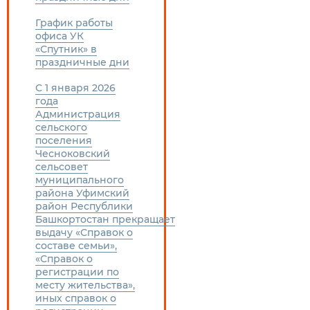
График работы
офиса УК
«Спутник» в
праздничные дни
С 1 января 2026
года
Администрация
сельского
поселения
Чесноковский
сельсовет
муниципального
района Уфимский
район Республики
Башкортостан прекращает
выдачу «Справок о
составе семьи»,
«Справок о
регистрации по
месту жительства»,
иных справок о