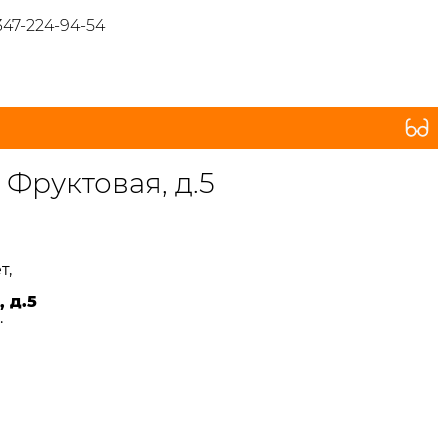
347-224-94-54
. Фруктовая, д.5
т,
 д.5
.